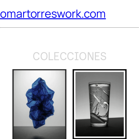
omartorreswork.com
COLECCIONES